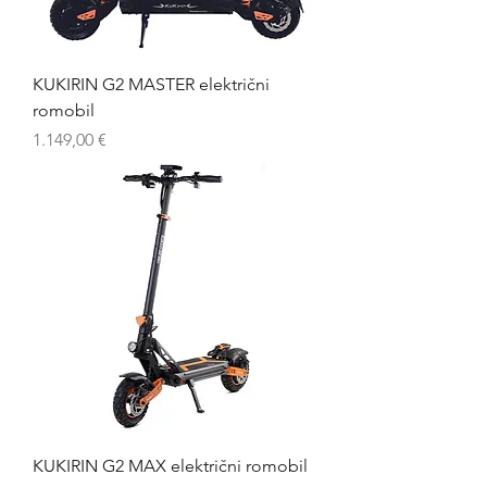
KUKIRIN G2 MASTER električni
romobil
Cijena
1.149,00 €
KUKIRIN G2 MAX električni romobil