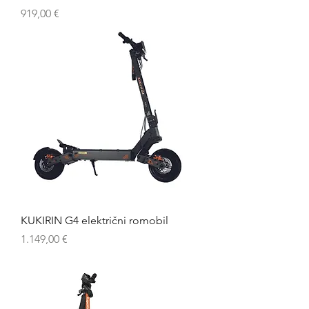
Cijena
919,00 €
KUKIRIN G4 električni romobil
Cijena
1.149,00 €