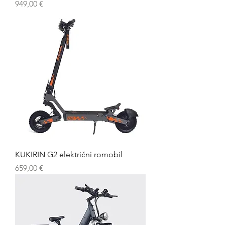
Cijena
949,00 €
KUKIRIN G2 električni romobil
Cijena
659,00 €