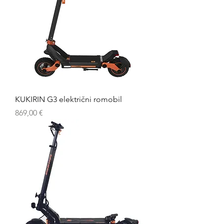
KUKIRIN G3 električni romobil
Cijena
869,00 €