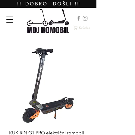
!!! D O B R O D O Š L I !!!
Košarica
KUKIRIN G1 PRO električni romobil