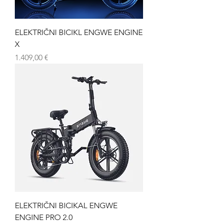
ELEKTRIČNI BICIKL ENGWE ENGINE
X
Cijena
1.409,00 €
ELEKTRIČNI BICIKAL ENGWE
ENGINE PRO 2.0