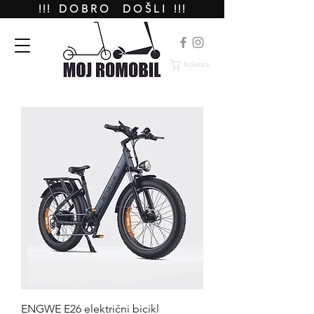
!!! D O B R O D O Š L I !!!
Košarica
ENGWE E26 električni bicikl