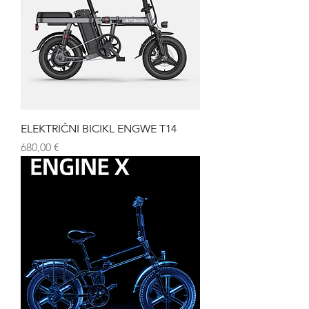
ELEKTRIČNI BICIKL ENGWE T14
Cijena
680,00 €