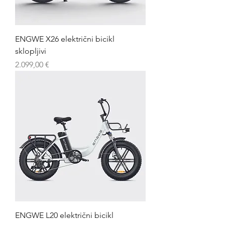
ENGWE X26 električni bicikl
sklopljivi
Cijena
2.099,00 €
ENGWE L20 električni bicikl