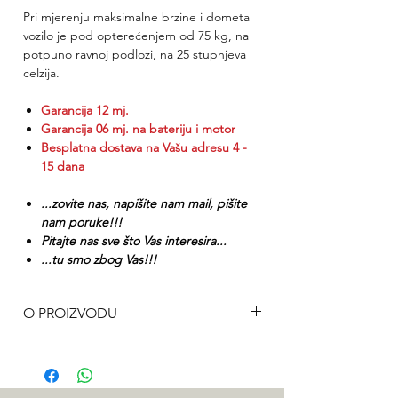
Pri mjerenju maksimalne brzine i dometa
vozilo je pod opterećenjem od 75 kg, na
potpuno ravnoj podlozi, na 25 stupnjeva
celzija.
Garancija 12 mj.
Garancija 0
6 mj. na bateriju i motor
Besplatna dostava na Vašu adresu 4 -
15 dana
...zovite nas, napišite nam mail, pišite
nam poruke!!!
Pitajte nas sve što Vas interesira...
...tu smo zbog Vas!!!
O PROIZVODU
"Najbolji sklopivi EB bicikl od 20" koji sam
testirao s velikom baterijom koja se može
ukloniti, ugrađenim svjetlima, laganim