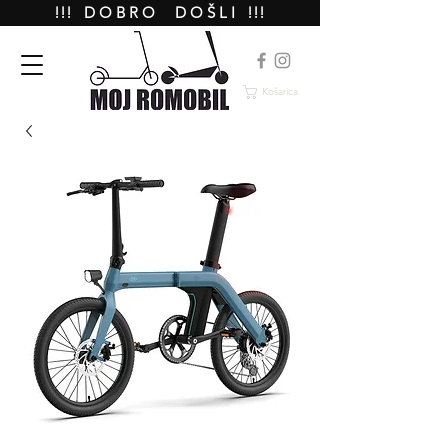
!!! D O B R O D O Š L I !!!
Košarica