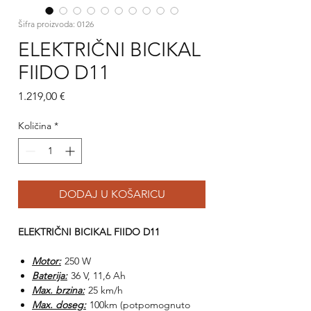
Šifra proizvoda: 0126
ELEKTRIČNI BICIKAL
FIIDO D11
Cijena
1.219,00 €
Količina
*
DODAJ U KOŠARICU
ELEKTRIČNI BICIKAL FIIDO D11
Motor:
250 W
Baterija:
36 V, 11,6 Ah
Max. brzina:
25 km/h
Max. doseg:
100km (potpomognuto