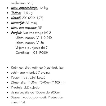
pedalama PAS)
Max. opterečenje:
120kg
Težina:
17,5 kg
Kotači:
20" (20 X 1,75)
Materijal:
Aluminij
Max. kut uspona:
25°
Punjač:
Nazivna struja (A) 2
Ulazni napon (V) 110-240
Izlazni napon (V) 36
Vrijeme punjenja (h) 7
Certifikat - CE, ROSH
Kočnice: disk kočnice (naprijed, iza)
schimano mjenjač 7 brzina
Pogon na stražnji kotač
Dimenzije: 1480mm*570mm*1100mm
Prednje LED svjetlo
visina vozača od 150cm do 200cm
Stupanj vodootpornosti: Protection
class IP54