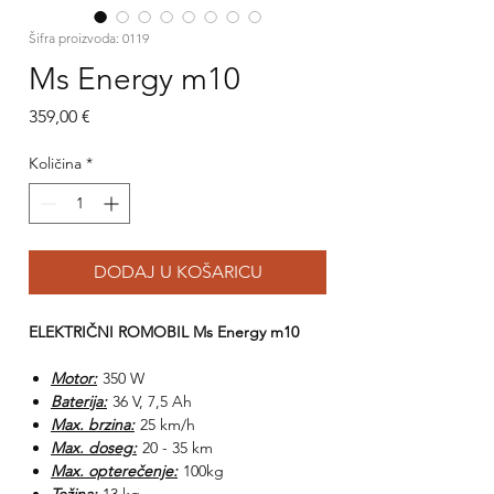
Šifra proizvoda: 0119
Ms Energy m10
Cijena
359,00 €
Količina
*
DODAJ U KOŠARICU
ELEKTRIČNI ROMOBIL Ms Energy m10
Motor:
350 W
Baterija:
36 V, 7,5 Ah
Max. brzina:
25 km/h
Max. doseg:
20 - 35 km
Max. opterečenje:
100kg