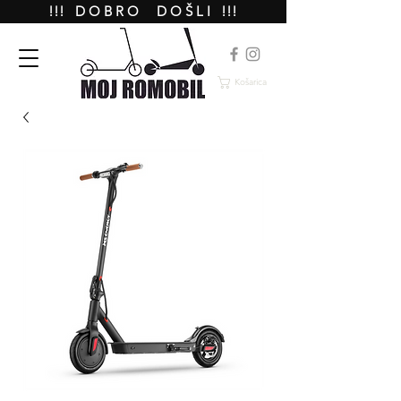
!!! D O B R O D O Š L I !!!
Košarica