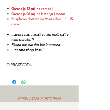
Garancija 12 mj. na romobil
Garancija 0
6 mj. na bateriju i motor
Besplatna dostava na Vašu adresu 2 - 15
dana
...zovite nas, napišite nam mail, pišite
nam poruke!!!
Pitajte nas sve što Vas interesira...
...tu smo zbog Vas!!!
O PROIZVODU
Električni romobil je praktično prijevozno
sredstvo za gradsku gužvu! Lagan i sklopiv
mehanizam pruža mobilnost i jednostavnu
upotrebu. Kada vožnja nije potrebna,
preklopite romobil i ponesite ga sa
BESPLATNA POŠTARINA
sobom! Lagana konstrukcija, lakoća
upotrebe i domet vožnje više od 20-ak km,
čini ga idealnim za svakodnevno obavljanje