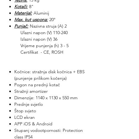
Težina:
13 kg
Kotači:
8"
Materijal:
Aluminij
Max. kut uspona:
20°
Punjač:
Nazivna struja (A) 2
Ulazni napon (V) 110-240
Izlazni napon (V) 36
Vrijeme punjenja (h) 3 - 5
Certifikat - CE, ROSH
Kočnice: stražnja disk kočnica + EBS
(punjenje prilikom kočenja)
Pogon na prednji kotač
Stražnji amortizer
Dimenzije: 1140 x 1130 x 550 mm
Prednje svjetlo
Štop svjeto
LCD ekran
APP iOS & Android
Stupanj vodootpornosti: Protection
class IP54